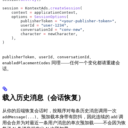
session 
=
 KontextAds.
createSession
(
    context 
=
 applicationContext,
    options 
=
 SessionOptions
(
        publisherToken 
=
 "<your-publisher-token>"
,
        userId 
=
 "user-1234"
,
        conversationId 
=
 "conv-new"
,
        character 
=
 newCharacter,
    ),
)
、
、
、
publisherToken
userId
conversationId
同理——任何一个变化都请重建会
enabledPlacementCodes
话。
载入历史消息（会话恢复）
从你的后端恢复会话时，按顺序对每条历史消息调用一次
。预加载本身带有防抖，因此连续的 add 调
addMessage(...)
用会合并为对最近一条用户消息的单次预加载——不会因为恢