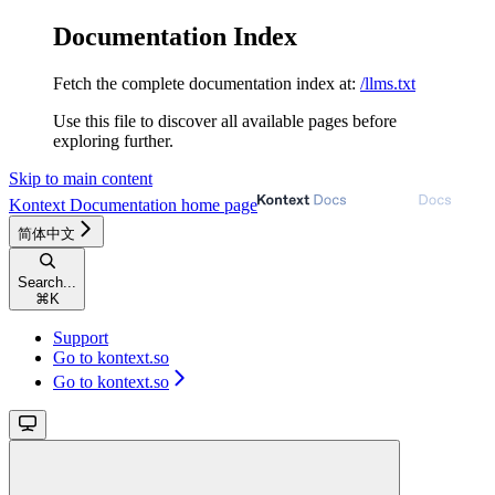
Documentation Index
Fetch the complete documentation index at:
/llms.txt
Use this file to discover all available pages before
exploring further.
Skip to main content
Kontext Documentation
home page
简体中文
Search...
⌘
K
Support
Go to kontext.so
Go to kontext.so