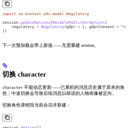
import
 so.kontext.ads.model.Regulatory
session.
updateOptions
(
MutablePublisherOptions
(
    regulatory 
=
 Regulatory
(gdpr 
=
 1
, gdprConsent 
=
 "<n
))
下一次预加载会带上新值——无需重建 session。
切换 character
不能动态更新——已累积的消息历史属于原本的角
character
色；中途切换会导致后续消息以错误的人物画像被定向。
切换角色请销毁当前会话并新建：
session.
destroy
()