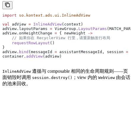
import
 so.kontext.ads.ui.InlineAdView
val
 adView 
=
 InlineAdView
(context)
adView.layoutParams 
=
 ViewGroup.
LayoutParams
(MATCH_PARE
adView.onHeightChange 
=
 { newHeight 
->
    // 如果你在 RecyclerView 行里，请重新触发行布局
    requestRowLayout
()
}
adView.
bind
(messageId 
=
 assistantMessageId, session 
=
 s
container.
addView
(adView)
遵循与 composable 相同的生命周期规则——页
InlineAdView
面销毁时调用
；view 内的
由会话
session.destroy()
WebView
的池来回收。