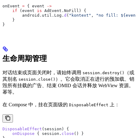
onEvent 
=
 { event 
->
    if
 (event 
is
 AdEvent.NoFill) {
        android.util.Log.
d
(
"kontext"
, 
"no fill: 
${
event
    }
}
生命周期管理
对话结束或页面关闭时，请始终调用
（或
session.destroy()
其别名
）。它会取消正在进行的预加载、销
session.close()
毁所有挂载的广告、结束 OMID 会话并释放 WebView 资源。
幂等。
在 Compose 中，挂在页面级的
上：
DisposableEffect
DisposableEffect
(session) {
    onDispose
 { session.
close
() }