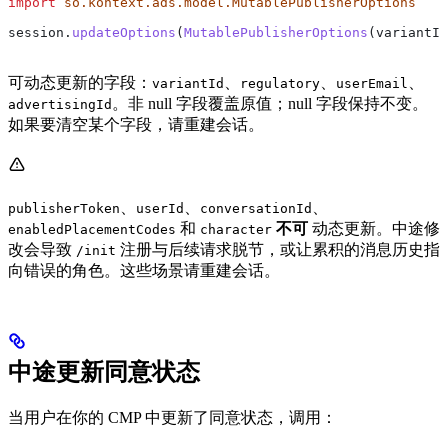
import
 so.kontext.ads.model.MutablePublisherOptions
session.
updateOptions
(
MutablePublisherOptions
(variantId
可动态更新的字段：
、
、
、
variantId
regulatory
userEmail
。非 null 字段覆盖原值；null 字段保持不变。
advertisingId
如果要清空某个字段，请重建会话。
、
、
、
publisherToken
userId
conversationId
和
不可
动态更新。中途修
enabledPlacementCodes
character
改会导致
注册与后续请求脱节，或让累积的消息历史指
/init
向错误的角色。这些场景请重建会话。
中途更新同意状态
当用户在你的 CMP 中更新了同意状态，调用：