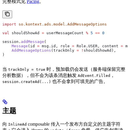
完整模式见
Pacing
。
import
 so.kontext.ads.model.AddMessageOptions
val
 shouldShowAd 
=
 userMessageCount 
%
 5
 ==
 0
session.
addMessage
(
    Message
(id 
=
 msg.id, role 
=
 Role.USER, content 
=
 ms
    AddMessageOptions
(trackOnly 
=
 !
shouldShowAd),
)
当
时，预加载仍会发送（服务端保留完整
trackOnly = true
分析数据），但不会为该条消息触发
，
AdEvent.Filled
也不会拿到可填充的广告。
session.createAd(...)
主题
向
composable 传入一个发布方自定义的主题字符
InlineAd