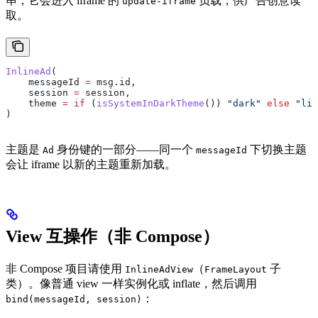
串；它会进入 iframe 的
负载，供广告创意读
update-iframe
取。
InlineAd
(
    messageId 
=
 msg.id,
    session 
=
 session,
    theme 
=
 if
 (
isSystemInDarkTheme
()) 
"dark"
 else
 "lig
)
主题是
身份键的一部分——同一个
下切换主题
Ad
messageId
会让 iframe 以新的主题重新加载。
View 互操作（非 Compose）
非 Compose 项目请使用
（
子
InlineAdView
FrameLayout
类）。像普通 view 一样实例化或 inflate，然后调用
：
bind(messageId, session)